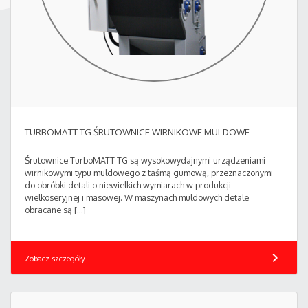
TURBOMATT TG ŚRUTOWNICE WIRNIKOWE MULDOWE
Śrutownice TurboMATT TG są wysokowydajnymi urządzeniami
wirnikowymi typu muldowego z taśmą gumową, przeznaczonymi
do obróbki detali o niewielkich wymiarach w produkcji
wielkoseryjnej i masowej. W maszynach muldowych detale
obracane są […]
chevron_right
Zobacz szczegóły