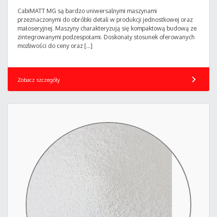
CabiMATT MG są bardzo uniwersalnymi maszynami
przeznaczonymi do obróbki detali w produkcji jednostkowej oraz
małoseryjnej. Maszyny charakteryzują się kompaktową budową ze
zintegrowanymi podzespołami. Doskonały stosunek oferowanych
możliwości do ceny oraz […]
chevron_right
Zobacz szczegóły