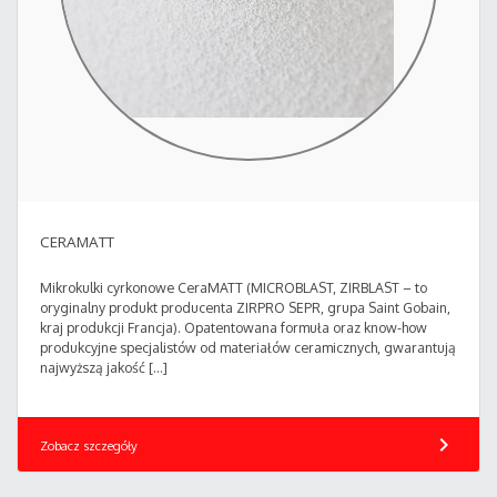
CERAMATT
Mikrokulki cyrkonowe CeraMATT (MICROBLAST, ZIRBLAST – to
oryginalny produkt producenta ZIRPRO SEPR, grupa Saint Gobain,
kraj produkcji Francja). Opatentowana formuła oraz know-how
produkcyjne specjalistów od materiałów ceramicznych, gwarantują
najwyższą jakość […]
chevron_right
Zobacz szczegóły