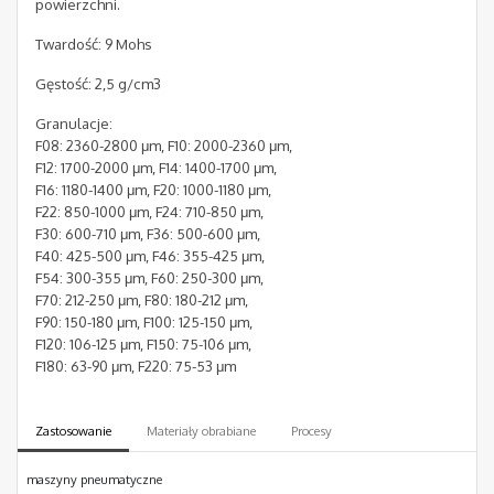
powierzchni.
Twardość: 9 Mohs
Gęstość: 2,5 g/cm3
Granulacje:
F08: 2360-2800 μm, F10: 2000-2360 μm,
F12: 1700-2000 μm, F14: 1400-1700 μm,
F16: 1180-1400 μm, F20: 1000-1180 μm,
F22: 850-1000 μm, F24: 710-850 μm,
F30: 600-710 μm, F36: 500-600 μm,
F40: 425-500 μm, F46: 355-425 μm,
F54: 300-355 μm, F60: 250-300 μm,
F70: 212-250 μm, F80: 180-212 μm,
F90: 150-180 μm, F100: 125-150 μm,
F120: 106-125 μm, F150: 75-106 μm,
F180: 63-90 μm, F220: 75-53 μm
Zastosowanie
Materiały obrabiane
Procesy
maszyny pneumatyczne