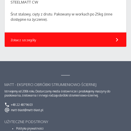
STEELMATT CW
Śrut stalowy, cięty z drutu. Pakowany w workach po 25kg (inne
dostępne na życzenie).
chevron_right
Zobacz szczegóły
MATT - EKSPERCI OBRÓBKI STRUMIENIOWO-ŚCIERNEJ
Istniejemy od 2006 roku. Dostarczamy media śrutownicze i produkujemy maszyny do
piaskowania, śrutowania i innego rodzaju obróbki strumieniowo-ściernej.
phone
+48 22 487 96 03
alternate_email
matt-blast@matt-blast.pl
UŻYTECZNE PODSTRONY
Polityka prywatności