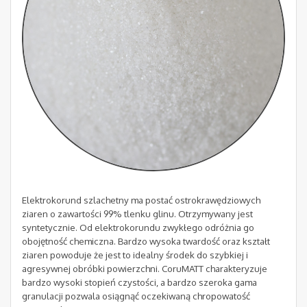
Elektrokorund szlachetny ma postać ostrokrawędziowych
ziaren o zawartości 99% tlenku glinu. Otrzymywany jest
syntetycznie. Od elektrokorundu zwykłego odróżnia go
obojętność chemiczna. Bardzo wysoka twardość oraz kształt
ziaren powoduje że jest to idealny środek do szybkiej i
agresywnej obróbki powierzchni. CoruMATT charakteryzuje
bardzo wysoki stopień czystości, a bardzo szeroka gama
granulacji pozwala osiągnąć oczekiwaną chropowatość