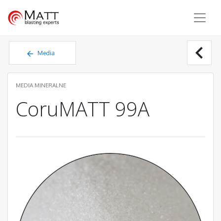
Matt - blasting experts
chevron_left
Media
mineralne
MEDIA MINERALNE
CoruMATT 99A