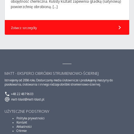
obojętność chemiczna. Kulisty kształt zapewnia gładką (satynową)
powierzchnię obrobioną. […]
chevron_right
Zobacz szczegóły
MATT - EKSPERCI OBRÓBKI STRUMIENIOWO-ŚCIERNEJ
Istniejemy od 2006 roku. Dostarczamy media śrutownicze i produkujemy maszyny do
piaskowania, śrutowania i innego rodzaju obróbki strumieniowo-ściernej.
phone
+48 22 487 96 03
alternate_email
matt-blast@matt-blast.pl
UŻYTECZNE PODSTRONY
Polityka prywatności
Kontakt
Aktualności
O firmie