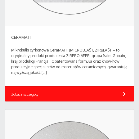
CERAMATT
Mikrokulki cyrkonowe CeraMATT (MICROBLAST, ZIRBLAST – to
oryginalny produkt producenta ZIRPRO SEPR, grupa Saint Gobain,
kraj produkcji Francja). Opatentowana formuła oraz know-how
produkcyjne specjalistów od materiałów ceramicznych, gwarantują
najwyższą jakość […]
chevron_right
Zobacz szczegóły