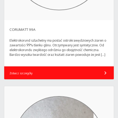
CORUMATT 99A
Elektrokorund szlachetny ma postać ostrokrawędziowych ziaren o
zawartości 99% tlenku glinu. Otrzymywany jest syntetycznie. Od
elektrokorundu zwykłego odróżnia go obojętność chemiczna.
Bardzo wysoka twardość oraz kształt ziaren powoduje że jest […]
chevron_right
Zobacz szczegóły