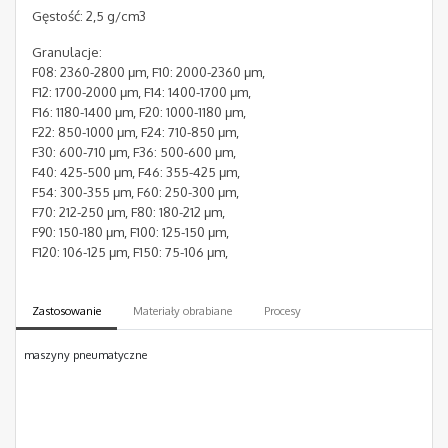
Gęstość: 2,5 g/cm3
Granulacje:
F08: 2360-2800 μm, F10: 2000-2360 μm,
F12: 1700-2000 μm, F14: 1400-1700 μm,
F16: 1180-1400 μm, F20: 1000-1180 μm,
F22: 850-1000 μm, F24: 710-850 μm,
F30: 600-710 μm, F36: 500-600 μm,
F40: 425-500 μm, F46: 355-425 μm,
F54: 300-355 μm, F60: 250-300 μm,
F70: 212-250 μm, F80: 180-212 μm,
F90: 150-180 μm, F100: 125-150 μm,
F120: 106-125 μm, F150: 75-106 μm,
Zastosowanie
Materiały obrabiane
Procesy
maszyny pneumatyczne