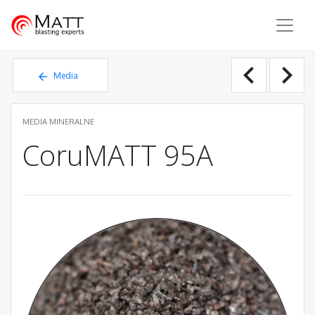
Matt - blasting experts
chevron_left
chevron_right
Media
mineralne
MEDIA MINERALNE
CoruMATT 95A