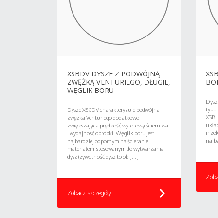
XSBDV DYSZE Z PODWÓJNĄ
XSB
ZWĘŻKĄ VENTURIEGO, DŁUGIE,
BO
WĘGLIK BORU
Dysz
typu
Dysze XSCDV charakteryzuje podwójna
XSBL
zwężka Venturiego dodatkowo
układ
zwiększająca prędkość wylotową ścierniwa
inże
i wydajność obróbki. Węglik boru jest
najb
najbardziej odpornym na ścieranie
materiałem stosowanym do wytwarzania
dysz (żywotność dysz to ok […]
Zoba
chevron_right
Zobacz szczegóły