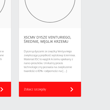
XSCMV DYSZE VENTURIEGO,
ŚREDNIE, WĘGLIK KRZEMU
i w
Dysze są dyszami ze zwężką Ventyuriego
ane
zwiększającą prędkość wylotową ścierniwa.
ch
Materiał XSC to węglik krzemu spiekany z
nano-proszków. Unikalny proces
technologiczny pozwala na zwiększenie
twardości o 10% i odporności na […]
vron_right
chevron_right
Zobacz szczegóły