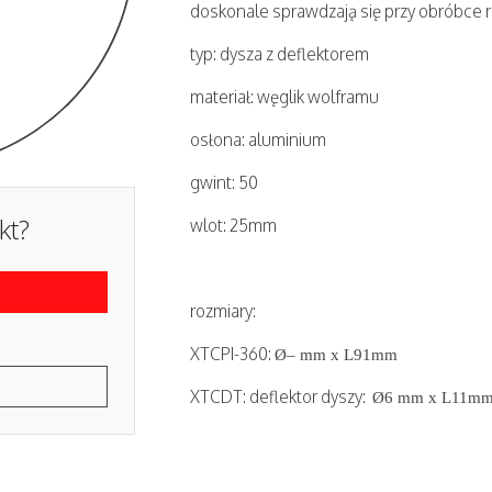
doskonale sprawdzają się przy obróbce r
typ: dysza z deflektorem
materiał: węglik wolframu
osłona: aluminium
gwint: 50
kt?
wlot: 25mm
rozmiary:
XTCPI-360:
Ø– mm x L91mm
XTCDT: deflektor dyszy:
Ø6 mm x L11m