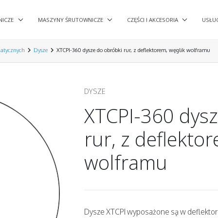
NICZE
MASZYNY ŚRUTOWNICZE
CZĘŚCI I AKCESORIA
USŁU
chevron_right
chevron_right
matycznych
Dysze
XTCPI-360 dysze do obróbki rur, z deflektorem, węglik wolframu
DYSZE
XTCPI-360 dysz
rur, z deflekto
wolframu
Dysze XTCPI wyposażone są w deflektor 