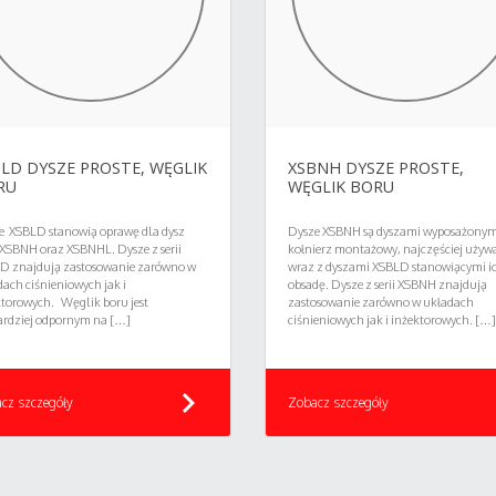
LD DYSZE PROSTE, WĘGLIK
XSBNH DYSZE PROSTE,
RU
WĘGLIK BORU
e XSBLD stanowią oprawę dla dysz
Dysze XSBNH są dyszami wyposażonym
 XSBNH oraz XSBNHL. Dysze z serii
kołnierz montażowy, najczęściej używ
D znajdują zastosowanie zarówno w
wraz z dyszami XSBLD stanowiącymi i
ach ciśnieniowych jak i
obsadę. Dysze z serii XSBNH znajdują
ktorowych. Węglik boru jest
zastosowanie zarówno w układach
ardziej odpornym na […]
ciśnieniowych jak i inżektorowych. […]
chevron_right
che
cz szczegóły
Zobacz szczegóły