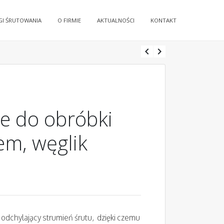
GI ŚRUTOWANIA
O FIRMIE
AKTUALNOŚCI
KONTAKT
chevron_left
chevron_right
e do obróbki
rem, węglik
odchylający strumień śrutu, dzięki czemu