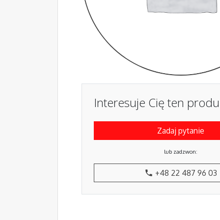
Interesuje Cię ten produ
Zadaj pytanie
lub zadzwon:
+48 22 487 96 03
phone