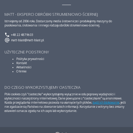
MATT - EKSPERCI OBRÓBKI STRUMIENIOWO-ŚCIERNEJ
Istniejemy od 2006 roku. Dostarczamy media śrutownicze i produkujemy maszyny do
piaskowania, śrutowania i innego rodzaju obróbki strumieniowo-ściernej.
phone
+48 22 487 96 03
alternate_email
matt-blast@matt-blast.pl
UŻYTECZNE PODSTRONY
Polityka prywatności
Kontakt
Aktualności
O firmie
DO CZEGO WYKORZYSTUJEMY CIASTECZKA
Pliki cookies czyli "ciasteczka" wykorzystujemy wyłącznie w celu poprawy wydajności i
użyteczności naszej strony internetowej. Dane powiązane z "ciasteczkami" są anonimowe.
Każda przeglądarka internetowa pozwala na usunięcie tych plików,
bądź ich blokowanie
, jeśli
nie zgadzacie się Państwo na zbieranie takich informacji. Korzystanie z witryny bez zmiany
ustawień oznacza zgodę na ich zapis lub wykorzystanie.