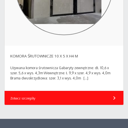
KOMORA ŚRUTOWNICZE 10 X 5 X H4 M
Używana komora śrutownicza Gabaryty zewnętrzne: dł. 10,6 x
szer. 5,6 x wys. 4,3m Wewnętrzne: ł. 9,9 x szer. 4,9 x wys. 4,0m
Brama dwuskrzydłowa: szer. 3,1 x wys. 4,0m […]
chevron_right
Zobacz szczegóły