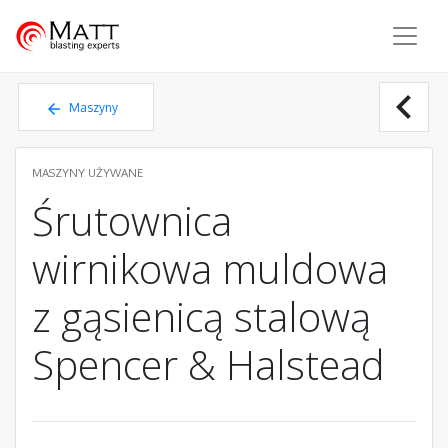
Matt - blasting experts
chevron_left
Maszyny
używane
MASZYNY UŻYWANE
Śrutownica
wirnikowa muldowa
z gąsienicą stalową
Spencer & Halstead