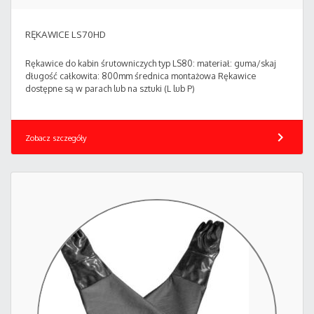
RĘKAWICE LS70HD
Rękawice do kabin śrutowniczych typ LS80: materiał: guma/skaj
długość całkowita: 800mm średnica montażowa Rękawice
dostępne są w parach lub na sztuki (L lub P)
chevron_right
Zobacz szczegóły