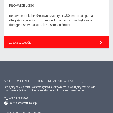
RĘKAWICE LG80
Rękawice do kabin śrutowniczych typ LG80: materiał: guma
długość całkowita: 800mm średnica montażowa Rękawice
dostępne są w parach lub na sztuki (L lub P)
chevron_right
Zobacz szczegóły
MATT - EKSPERCI OBRÓBKI STRUMIENIOWO-ŚCIERNEJ
Istniejemy od 2006 roku. Dostarczamy media śrutownicze i produkujemy maszyny do
piaskowania, śrutowania i innego rodzaju obróbki strumieniowo-ściernej.
phone
+48 22 487 96 03
alternate_email
matt-blast@matt-blast.pl