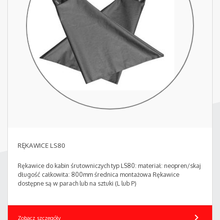
RĘKAWICE LS80
Rękawice do kabin śrutowniczych typ LS80: materiał: neopren/skaj
długość całkowita: 800mm średnica montażowa Rękawice
dostępne są w parach lub na sztuki (L lub P)
chevron_right
Zobacz szczegóły