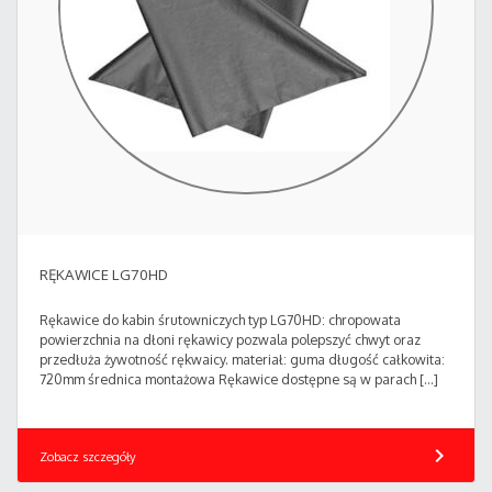
RĘKAWICE LG70HD
Rękawice do kabin śrutowniczych typ LG70HD: chropowata
powierzchnia na dłoni rękawicy pozwala polepszyć chwyt oraz
przedłuża żywotność rękwaicy. materiał: guma długość całkowita:
720mm średnica montażowa Rękawice dostępne są w parach […]
chevron_right
Zobacz szczegóły