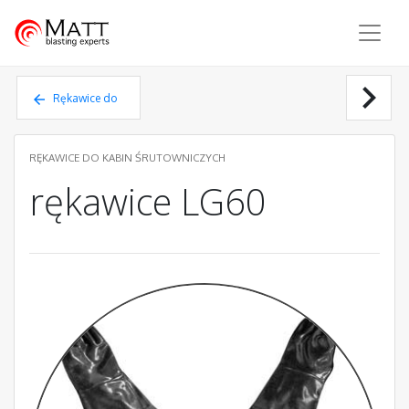
Matt - blasting experts
chevron_right
Rękawice do
kabin
RĘKAWICE DO KABIN ŚRUTOWNICZYCH
rękawice LG60
śrutowniczych