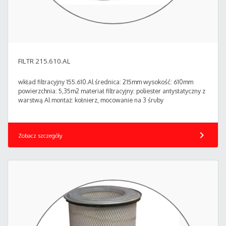
FILTR 215.610.AL
wkład filtracyjny 155.610.Al średnica: 215mm wysokość: 610mm
powierzchnia: 5,35m2 materiał filtracyjny: poliester antystatyczny z
warstwą Al montaż: kołnierz, mocowanie na 3 śruby
chevron_right
Zobacz szczegóły