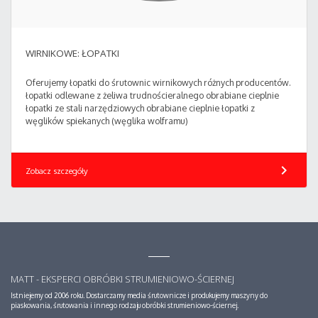
WIRNIKOWE: ŁOPATKI
Oferujemy łopatki do śrutownic wirnikowych różnych producentów.
łopatki odlewane z żeliwa trudnościeralnego obrabiane cieplnie
łopatki ze stali narzędziowych obrabiane cieplnie łopatki z
węglików spiekanych (węglika wolframu)
chevron_right
Zobacz szczegóły
MATT - EKSPERCI OBRÓBKI STRUMIENIOWO-ŚCIERNEJ
Istniejemy od 2006 roku. Dostarczamy media śrutownicze i produkujemy maszyny do
piaskowania, śrutowania i innego rodzaju obróbki strumieniowo-ściernej.