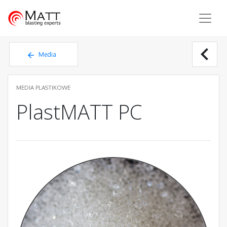
Matt - blasting experts
chevron_left
Media
plastikowe
MEDIA PLASTIKOWE
PlastMATT PC