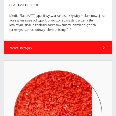
PLASTMATT TYP III
Media PlastMATT typu III wytwarzane są z żywicy melaminowej i są
agresywniejsze od typu II. Stworzone z myślą o przemyśle
lotniczym, szybko znalazły zastosowania w innych gałęziach
(przemysł samochodowy, elektroniczny, […]
chevron_right
Zobacz szczegóły