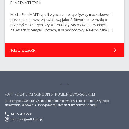
PLASTMATT TYP II
Media PlastMATT typu II wytwarzane są z żywicy mocznikowej i
prezentują najwyższą światową jakość. Stworzone z myślą o
przemyśle lotniczym, szybko znalazły zastosowania w innych
gałęziach przemysłu (przemysł samochodowy, elektroniczny, […]
chevron_right
Zobacz szczegóły
MATT - EKSPERCI OBRÓBKI STRUMIENIOWO-ŚCIERNEJ
Istniejemy od 2006 roku. Dostarczamy media śrutownicze i produkujemy maszyny do
piaskowania, śrutowania i innego rodzaju obróbki strumieniowo-ściernej.
phone
+48 22 487 96 03
alternate_email
matt-blast@matt-blast.pl