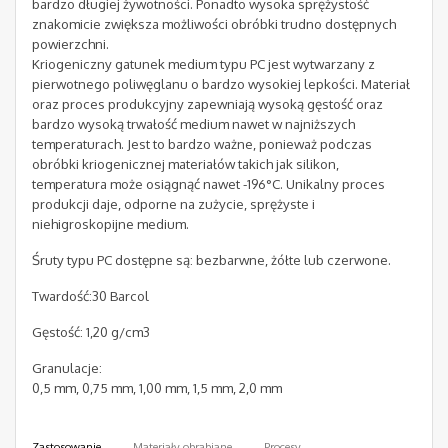
bardzo długiej żywotności. Ponadto wysoka sprężystość
znakomicie zwiększa możliwości obróbki trudno dostępnych
powierzchni.
Kriogeniczny gatunek medium typu PC jest wytwarzany z
pierwotnego poliwęglanu o bardzo wysokiej lepkości. Materiał
oraz proces produkcyjny zapewniają wysoką gęstość oraz
bardzo wysoką trwałość medium nawet w najniższych
temperaturach. Jest to bardzo ważne, ponieważ podczas
obróbki kriogenicznej materiałów takich jak silikon,
temperatura może osiągnąć nawet -196°C. Unikalny proces
produkcji daje, odporne na zużycie, sprężyste i
niehigroskopijne medium.
Śruty typu PC dostępne są: bezbarwne, żółte lub czerwone.
Twardość:30 Barcol
Gęstość: 1,20 g/cm3
Granulacje:
0,5 mm, 0,75 mm, 1,00 mm, 1,5 mm, 2,0 mm
Zastosowanie
Materiały obrabiane
Procesy