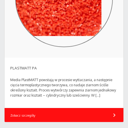
PLASTMATT PA
Media PlastMATT powstają w procesie wytłaczania, a następnie
cięcia termoplastycznego tworzywa, co nadaje ziarnom ściśle
określony kształt. Proces wytwórczy zapewnia ziarnom jednakowy
rozmiar oraz kształt – cylindryczny lub sześcienny. W […]
chevron_right
Zobacz szczegóły